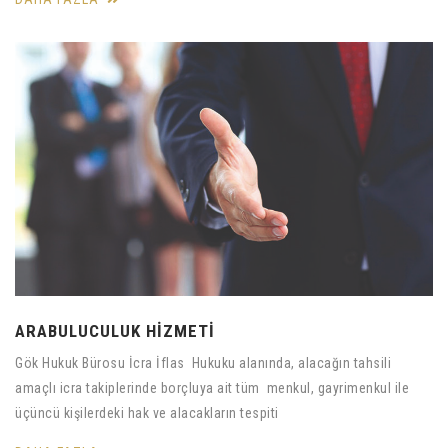
ARABULUCULUK HİZMETİ
Gök Hukuk Bürosu İcra İflas Hukuku alanında, alacağın tahsili
amaçlı icra takiplerinde borçluya ait tüm menkul, gayrimenkul ile
üçüncü kişilerdeki hak ve alacakların tespiti