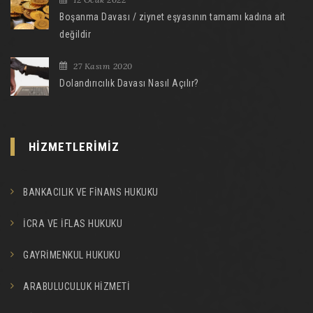
Boşanma Davası / ziynet eşyasının tamamı kadına ait
değildir
27 Kasım 2020
Dolandırıcılık Davası Nasıl Açılır?
HİZMETLERİMİZ
BANKACILIK VE FİNANS HUKUKU
İCRA VE İFLAS HUKUKU
GAYRİMENKUL HUKUKU
ARABULUCULUK HİZMETİ